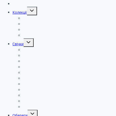
Готово до відправки!
Колекції
Різдвяна колекція
Новинки
Великодня колекція
Подарункові набори
Свічки
Авторскі свічки
Ароматичні свічки
Магічні свічки
Програмні свічки
Рунічні свічки
Ритуальні свічки
Свічки посилені травами
Свічки посилені ефірними оліями
Свічки посилені Четверговою сіллю
Свічки посилені чорним ґнотом
Ароматичні свічки на травах
Обереги