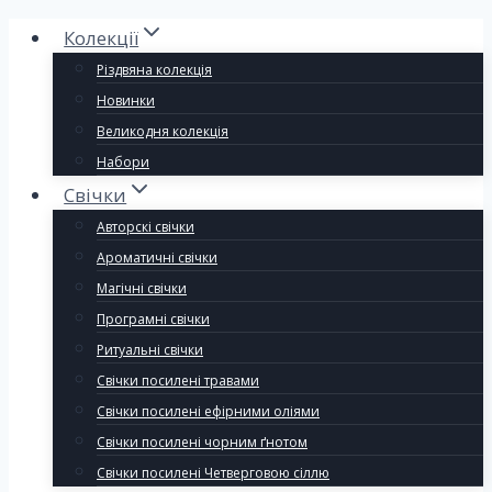
Колекції
Різдвяна колекція
Новинки
Великодня колекція
Набори
Свічки
Авторскі свічки
Ароматичні свічки
Магічні свічки
Програмні свічки
Ритуальні свічки
Свічки посилені травами
Свічки посилені ефірними оліями
Свічки посилені чорним ґнотом
Свічки посилені Четверговою сіллю