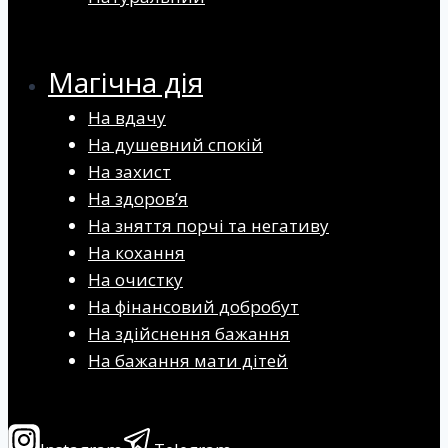
Магічна дія
На вдачу
На душевний спокій
На захист
На здоров’я
На зняття порчі та негативу
На кохання
На очистку
На фінансовий добробут
На здійснення бажання
На бажання мати дітей