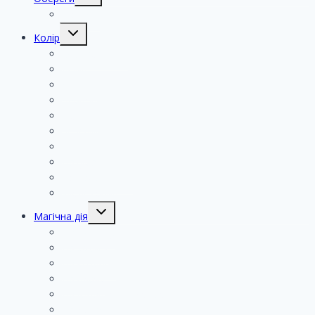
Монети
Колір
Мікс кольорів
Білий
Чорний
Червоний
Жовтий
Зелений
Синій
Натуральний
Помаранчевий
Фіолетовий
Магічна дія
На очистку
На захист
На кохання
На вдачу
На фінансовий добробут
На душевний спокій