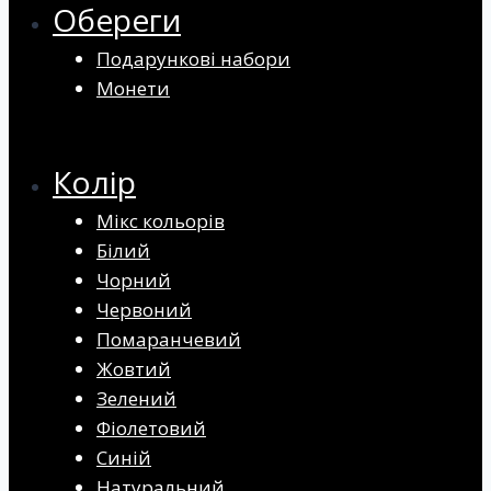
Обереги
Подарункові набори
Монети
Колір
Мікс кольорів
Білий
Чорний
Червоний
Помаранчевий
Жовтий
Зелений
Фіолетовий
Синій
Натуральний