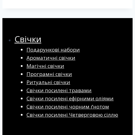
Свічки
Подарункові набори
Ароматичні свічки
Магічні свічки
Програмні свічки
Ритуальні свічки
Свічки посилені травами
Свічки посилені ефірними оліями
Свічки посилені чорним ґнотом
Свічки посилені Четверговою сіллю