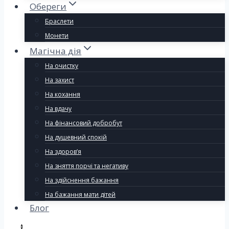
Обереги
Браслети
Монети
Магічна дія
На очистку
На захист
На кохання
На вдачу
На фінансовий добробут
На душевний спокій
На здоров’я
На зняття порчі та негативу
На здійснення бажання
На бажання мати дітей
Блог