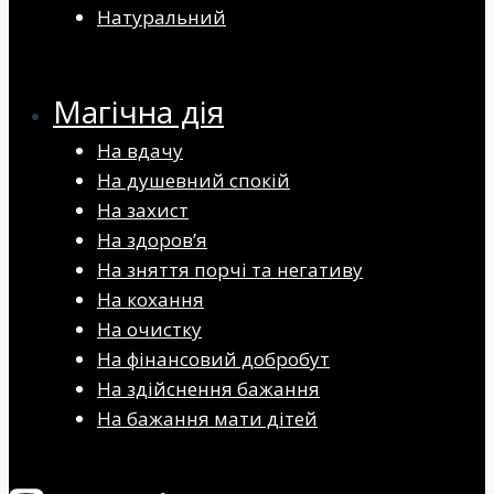
Натуральний
Магічна дія
На вдачу
На душевний спокій
На захист
На здоров’я
На зняття порчі та негативу
На кохання
На очистку
На фінансовий добробут
На здійснення бажання
На бажання мати дітей