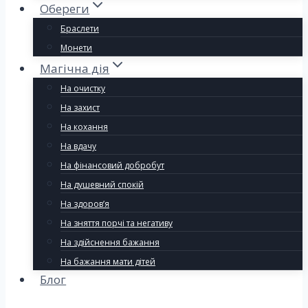
Обереги
Браслети
Монети
Магічна дія
На очистку
На захист
На кохання
На вдачу
На фінансовий добробут
На душевний спокій
На здоров’я
На зняття порчі та негативу
На здійснення бажання
На бажання мати дітей
Блог