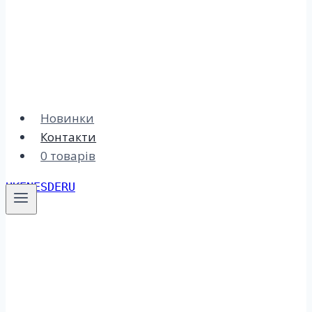
Новинки
Контакти
0 товарів
UK
EN
ES
DE
RU