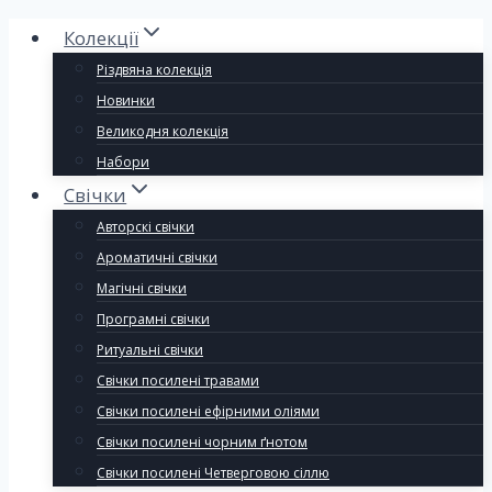
Колекції
Різдвяна колекція
Новинки
Великодня колекція
Набори
Свічки
Авторскі свічки
Ароматичні свічки
Магічні свічки
Програмні свічки
Ритуальні свічки
Свічки посилені травами
Свічки посилені ефірними оліями
Свічки посилені чорним ґнотом
Свічки посилені Четверговою сіллю