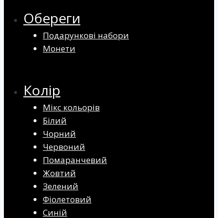
Обереги
Подарункові набори
Монети
Колір
Мікс кольорів
Білий
Чорний
Червоний
Помаранчевий
Жовтий
Зелений
Фіолетовий
Синій