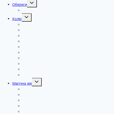
Обереги
Монети
Колір
Мікс кольорів
Білий
Чорний
Червоний
Жовтий
Зелений
Синій
Натуральний
Помаранчевий
Фіолетовий
Магічна дія
На очистку
На захист
На кохання
На вдачу
На фінансовий добробут