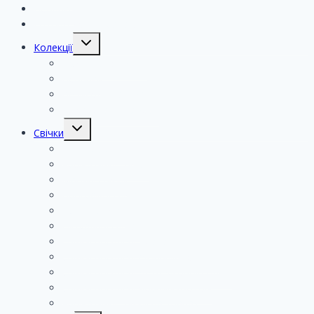
Новинки
Готово до відправки!
Колекції
Різдвяна колекція
Новинки
Великодня колекція
Подарункові набори
Свічки
Авторскі свічки
Ароматичні свічки
Магічні свічки
Програмні свічки
Рунічні свічки
Ритуальні свічки
Свічки посилені травами
Свічки посилені ефірними оліями
Свічки посилені Четверговою сіллю
Свічки посилені чорним ґнотом
Ароматичні свічки на травах