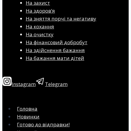
На захист
На здоров’я
На зняття порчі та негативу
На кохання
На очистку
На фінансовий добробут
На здійснення бажання
На бажання мати дітей
Instagram
Telegram
Головна
Новинки
Готово до відправки!