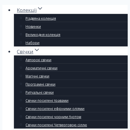
Колекції
Різдвяна колекція
Новинки
Великодня колекція
Набори
Свічки
Авторскі свічки
Ароматичні свічки
Магічні свічки
Програмні свічки
Ритуальні свічки
Свічки посилені травами
Свічки посилені ефірними оліями
Свічки посилені чорним ґнотом
Свічки посилені Четверговою сіллю