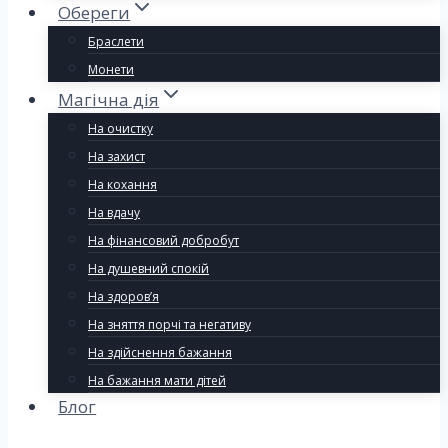
Обереги
Браслети
Монети
Магічна дія
На очистку
На захист
На кохання
На вдачу
На фінансовий добробут
На душевний спокій
На здоров’я
На зняття порчі та негативу
На здійснення бажання
На бажання мати дітей
Блог