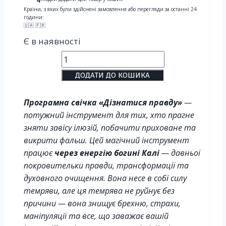
Країни, з яких були здійснені замовлення або перегляди за останні 24
години:
🇺🇦 🇫🇷
Є в наявності
ДОДАТИ ДО КОШИКА
Програмна свічка «Дізнатися правду»
—
потужний інструмент для тих, хто прагне
зняти завісу ілюзій, побачити приховане та
викрити фальш. Цей магічний інструмент
працює
через енергію богині Калі
— давньої
покровительки правди, трансформації та
духовного очищення. Вона несе в собі силу
темряви, але ця темрява не руйнує без
причини — вона знищує брехню, страхи,
маніпуляції та все, що заважає вашій