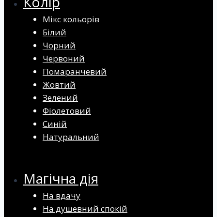
Колір
Мікс кольорів
Білий
Чорний
Червоний
Помаранчевий
Жовтий
Зелений
Фіолетовий
Синій
Натуральний
Магічна дія
На вдачу
На душевний спокій