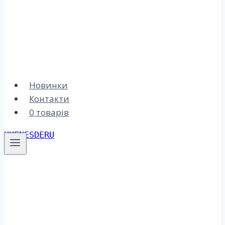
Новинки
Контакти
0 товарів
UK
EN
ES
DE
RU