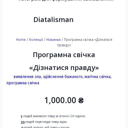
Diatalisman
Home
/
Колекції
/
Новинки
/ Програмна свічка «Дізнатися
правду»
Програмна свічка
«Дізнатися правду»
виявлення зла
,
здійснення бажаного
,
магічна свічка
,
програмна свічка
1,000.00
₴
1
людей замовили товар за останні 24 години
33
людей переглядає товар зараз
4
людей додали цей товар у кошик