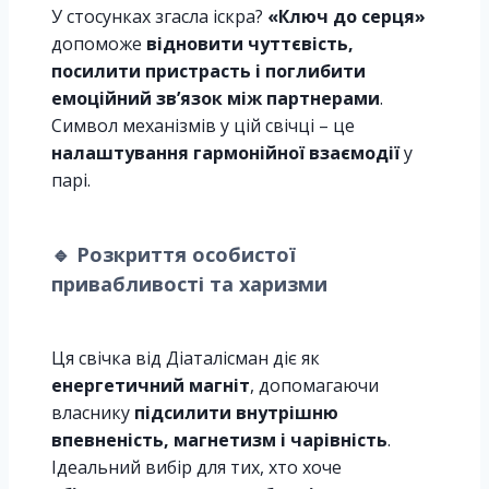
У стосунках згасла іскра?
«Ключ до серця»
допоможе
відновити чуттєвість,
посилити пристрасть і поглибити
емоційний зв’язок між партнерами
.
Символ механізмів у цій свічці – це
налаштування гармонійної взаємодії
у
парі.
🔹
Розкриття особистої
привабливості та харизми
Ця свічка від Діаталісман діє як
енергетичний магніт
, допомагаючи
власнику
підсилити внутрішню
впевненість, магнетизм і чарівність
.
Ідеальний вибір для тих, хто хоче