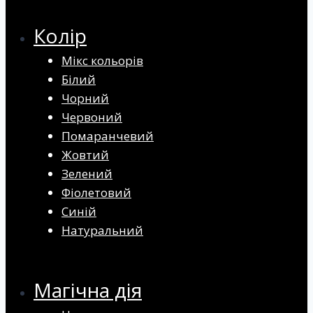
Колір
Мікс кольорів
Білий
Чорний
Червоний
Помаранчевий
Жовтий
Зелений
Фіолетовий
Синій
Натуральний
Магічна дія