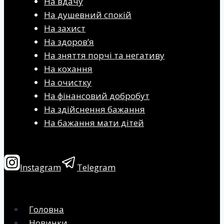
На вдачу
На душевний спокій
На захист
На здоров’я
На зняття порчі та негативу
На кохання
На очистку
На фінансовий добробут
На здійснення бажання
На бажання мати дітей
Instagram
Telegram
Головна
Новинки