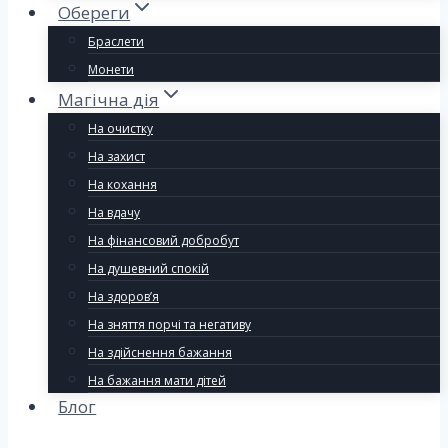
Обереги
Браслети
Монети
Магічна дія
На очистку
На захист
На кохання
На вдачу
На фінансовий добробут
На душевний спокій
На здоров’я
На зняття порчі та негативу
На здійснення бажання
На бажання мати дітей
Блог