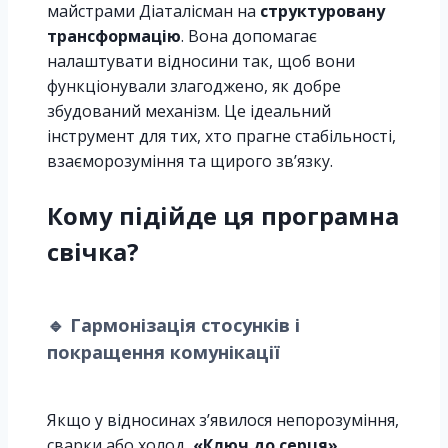
майстрами Діаталісман на
структуровану
трансформацію
. Вона допомагає
налаштувати відносини так, щоб вони
функціонували злагоджено, як добре
збудований механізм. Це ідеальний
інструмент для тих, хто прагне стабільності,
взаєморозуміння та щирого зв’язку.
Кому підійде ця програмна
свічка?
🔹
Гармонізація стосунків і
покращення комунікації
Якщо у відносинах з’явилося непорозуміння,
сварки або холод,
«Ключ до серця»