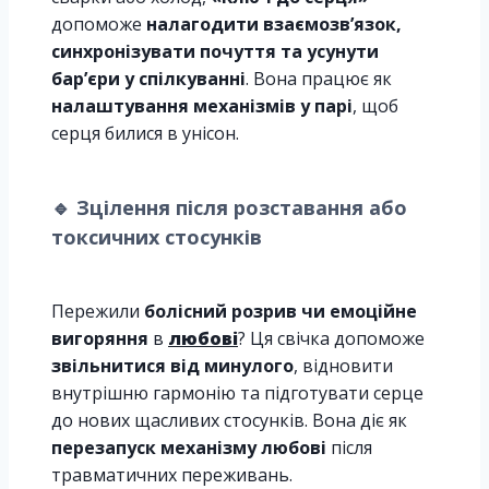
допоможе
налагодити взаємозв’язок,
синхронізувати почуття та усунути
бар’єри у спілкуванні
. Вона працює як
налаштування механізмів у парі
, щоб
серця билися в унісон.
🔹
Зцілення після розставання або
токсичних стосунків
Пережили
болісний розрив чи емоційне
вигоряння
в
любові
? Ця свічка допоможе
звільнитися від минулого
, відновити
внутрішню гармонію та підготувати серце
до нових щасливих стосунків. Вона діє як
перезапуск механізму любові
після
травматичних переживань.