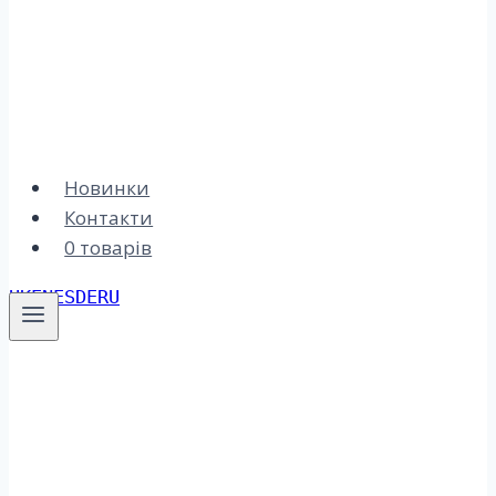
Новинки
Контакти
0 товарів
UK
EN
ES
DE
RU