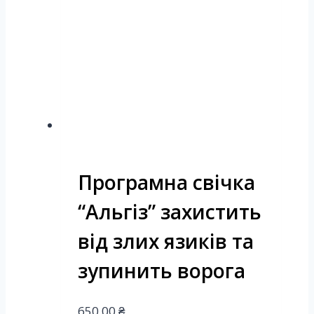
Програмна свічка
“Альгіз” захистить
від злих язиків та
зупинить ворога
650.00
₴