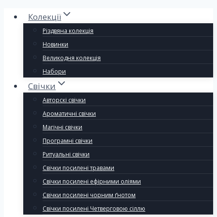
Колекції
Різдвяна колекція
Новинки
Великодня колекція
Набори
Свічки
Авторскі свічки
Ароматичні свічки
Магічні свічки
Програмні свічки
Ритуальні свічки
Свічки посилені травами
Свічки посилені ефірними оліями
Свічки посилені чорним ґнотом
Свічки посилені Четверговою сіллю