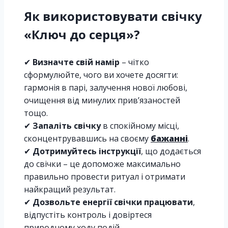
Як використовувати свічку
«Ключ до серця»?
✔
Визначте свій намір
– чітко
сформулюйте, чого ви хочете досягти:
гармонія в парі, залучення нової любові,
очищення від минулих прив’язаностей
тощо.
✔
Запаліть свічку
в спокійному місці,
сконцентрувавшись на своєму
бажанні
.
✔
Дотримуйтесь інструкції
, що додається
до свічки – це допоможе максимально
правильно провести ритуал і отримати
найкращий результат.
✔
Дозвольте енергії свічки працювати
,
відпустіть контроль і довіртеся
природному ходу подій.