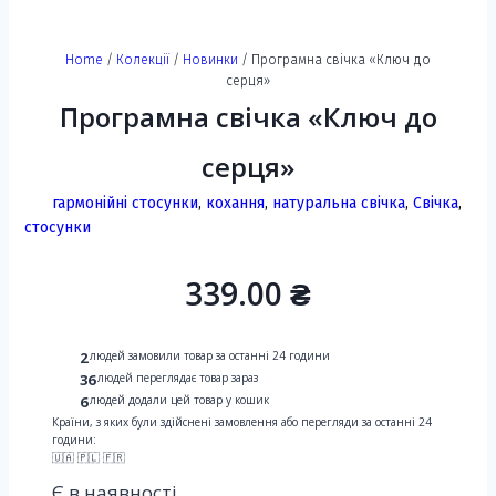
Home
/
Колекції
/
Новинки
/ Програмна свічка «Ключ до
серця»
Програмна свічка «Ключ до
серця»
гармонійні стосунки
,
кохання
,
натуральна свічка
,
Свічка
,
стосунки
339.00
₴
2
людей замовили товар за останні 24 години
36
людей переглядає товар зараз
6
людей додали цей товар у кошик
Країни, з яких були здійснені замовлення або перегляди за останні 24
години:
🇺🇦 🇵🇱 🇫🇷
Є в наявності